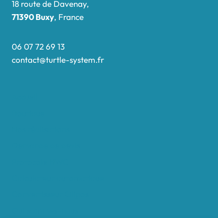
18 route de Davenay,
71390 Buxy
, France
06 07 72 69 13
contact@turtle-system.fr
Accueil
Boutique
Nos réalisations
Demande de devis
Protocole NWC
Calculateur automatique
Convertisseur Oligos
Qui sommes-nous