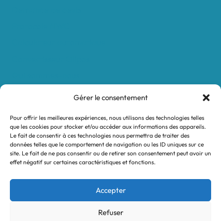
Demande de devis
Protocole NWC
Calculateur automatique
Convertisseur Oligos
Qui sommes-nous
Valeurs et engagements
Gérer le consentement
Contact
Pour offrir les meilleures expériences, nous utilisons des technologies telles
Nos revendeurs
que les cookies pour stocker et/ou accéder aux informations des appareils.
Le fait de consentir à ces technologies nous permettra de traiter des
Mon compte
données telles que le comportement de navigation ou les ID uniques sur ce
site. Le fait de ne pas consentir ou de retirer son consentement peut avoir un
effet négatif sur certaines caractéristiques et fonctions.
Mentions légales
Conditions générales de vente
Accepter
Politique de confidentialité
Refuser