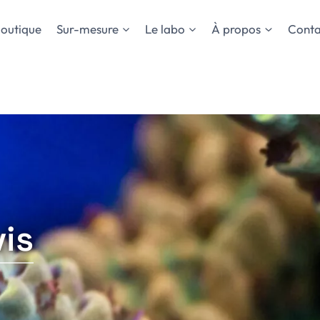
outique
Sur-mesure
Le labo
À propos
Conta
is