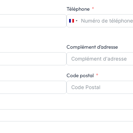
Téléphone
F
r
a
Complément d’adresse
n
c
e
+
Code postal
3
3