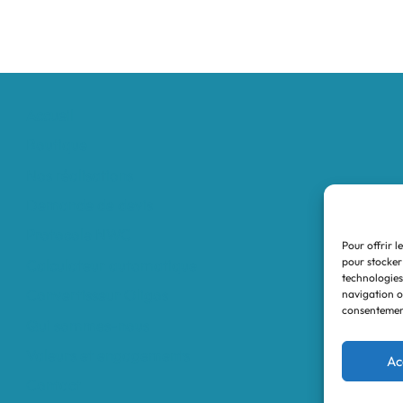
Accueil
Boutique
Nos réalisations
Demande de devis
Protocole NWC
Pour offrir l
pour stocker
Calculateur automatique
technologies
Convertisseur Oligos
navigation ou
consentement
Qui sommes-nous
Valeurs et engagements
Ac
Contact