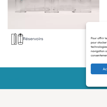
Réservoirs
Pour offrir l
pour stocker
technologies
navigation ou
consentement
Ac
Accueil
Boutique
Nos réalisations
Demande de devis