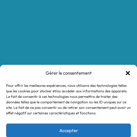
Nos réalisations
Demande de devis
Protocole NWC
Calculateur automatique
Convertisseur Oligos
Qui sommes-nous
Valeurs et engagements
Gérer le consentement
Contact
Pour offrir les meilleures expériences, nous utilisons des technologies telles
Nos revendeurs
que les cookies pour stocker et/ou accéder aux informations des appareils.
Le fait de consentir à ces technologies nous permettra de traiter des
Mon compte
données telles que le comportement de navigation ou les ID uniques sur ce
site. Le fait de ne pas consentir ou de retirer son consentement peut avoir un
effet négatif sur certaines caractéristiques et fonctions.
Mentions légales
Conditions générales de vente
Accepter