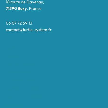
18 route de Davenay,
71390 Buxy
, France
06 07 72 69 13
contact@turtle-system.fr
Accueil
Boutique
Nos réalisations
Demande de devis
Protocole NWC
Calculateur automatique
Convertisseur Oligos
Qui sommes-nous