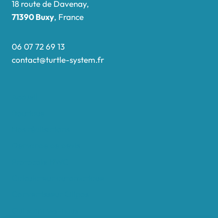
18 route de Davenay,
71390 Buxy
, France
06 07 72 69 13
contact@turtle-system.fr
Accueil
Boutique
Nos réalisations
Demande de devis
Protocole NWC
Calculateur automatique
Convertisseur Oligos
Qui sommes-nous