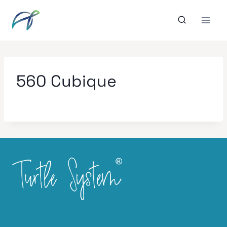
Aller
au
contenu
560 Cubique