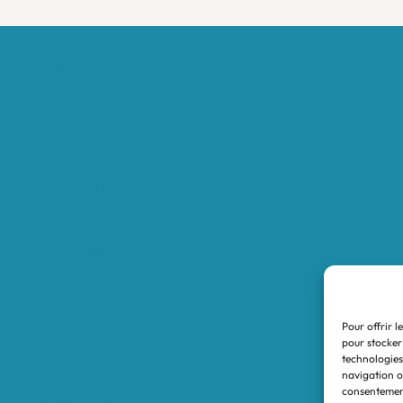
Accueil
Boutique
Nos réalisations
Demande de devis
Protocole NWC
Calculateur automatique
Convertisseur Oligos
Qui sommes-nous
Valeurs et engagements
Pour offrir l
Contact
pour stocker
technologies
Nos revendeurs
navigation ou
consentement
Mon compte