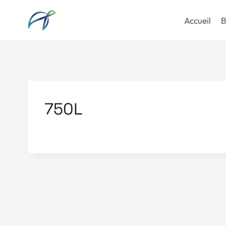
Aller
au
Accueil
B
contenu
750L