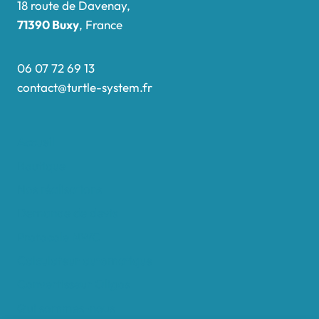
18 route de Davenay,
71390 Buxy
, France
06 07 72 69 13
contact@turtle-system.fr
Accueil
Boutique
Nos réalisations
Demande de devis
Protocole NWC
Calculateur automatique
Convertisseur Oligos
Qui sommes-nous