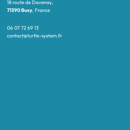
18 route de Davenay,
71390 Buxy
, France
06 07 72 69 13
contact@turtle-system.fr
Accueil
Boutique
Nos réalisations
Demande de devis
Protocole NWC
Calculateur automatique
Convertisseur Oligos
Qui sommes-nous