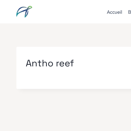
Aller
au
Accueil
B
contenu
Antho reef