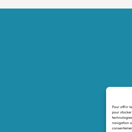
Accueil
Boutique
Nos réalisations
Demande de devis
Protocole NWC
Calculateur automatique
Convertisseur Oligos
Qui sommes-nous
Valeurs et engagements
Pour offrir l
Contact
pour stocker
technologies
Nos revendeurs
navigation ou
consentement
Mon compte