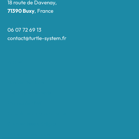
18 route de Davenay,
71390 Buxy
, France
06 07 72 69 13
contact@turtle-system.fr
Accueil
Boutique
Nos réalisations
Demande de devis
Protocole NWC
Calculateur automatique
Convertisseur Oligos
Qui sommes-nous