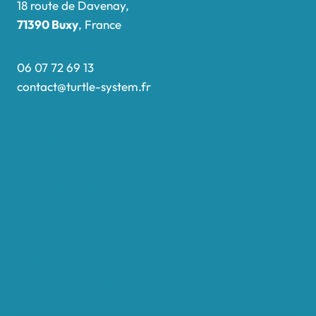
18 route de Davenay,
71390 Buxy
, France
06 07 72 69 13
contact@turtle-system.fr
Accueil
Boutique
Nos réalisations
Demande de devis
Protocole NWC
Calculateur automatique
Convertisseur Oligos
Qui sommes-nous