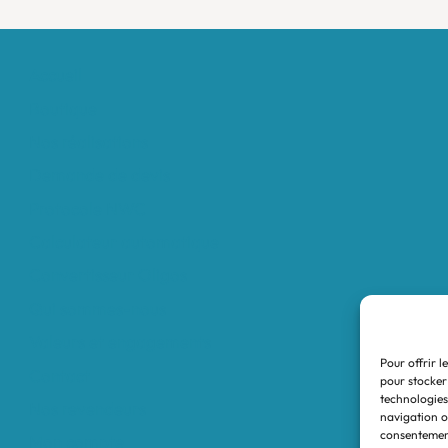
Accueil
Boutique
Nos réalisations
Demande de devis
Protocole NWC
Calculateur automatique
Convertisseur Oligos
Qui sommes-nous
Valeurs et engagements
Pour offrir l
Contact
pour stocker
technologies
Nos revendeurs
navigation ou
consentement
Mon compte