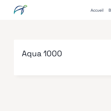
Aller
au
Accueil
B
contenu
Aqua 1000