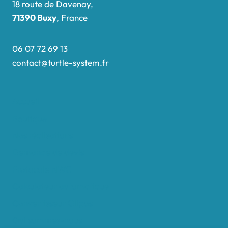
18 route de Davenay,
71390 Buxy
, France
06 07 72 69 13
contact@turtle-system.fr
Accueil
Boutique
Nos réalisations
Demande de devis
Protocole NWC
Calculateur automatique
Convertisseur Oligos
Qui sommes-nous