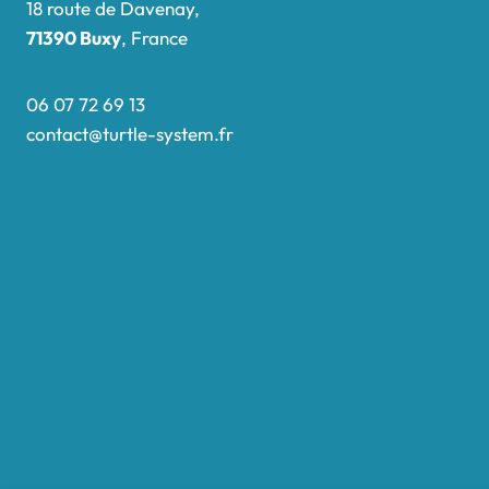
18 route de Davenay,
71390 Buxy
, France
06 07 72 69 13
contact@turtle-system.fr
Accueil
Boutique
Nos réalisations
Demande de devis
Protocole NWC
Calculateur automatique
Convertisseur Oligos
Qui sommes-nous