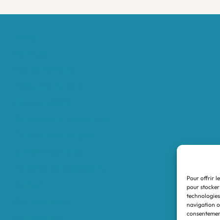
Accueil
Boutique
Nos réalisations
Demande de devis
Protocole NWC
Calculateur automatique
Convertisseur Oligos
Qui sommes-nous
Valeurs et engagements
Pour offrir l
Contact
pour stocker
technologies
Nos revendeurs
navigation ou
consentement
Mon compte