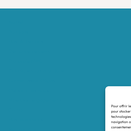
Accueil
Boutique
Nos réalisations
Demande de devis
Protocole NWC
Calculateur automatique
Convertisseur Oligos
Qui sommes-nous
Valeurs et engagements
Pour offrir l
Contact
pour stocker
technologies
Nos revendeurs
navigation ou
consentement
Mon compte