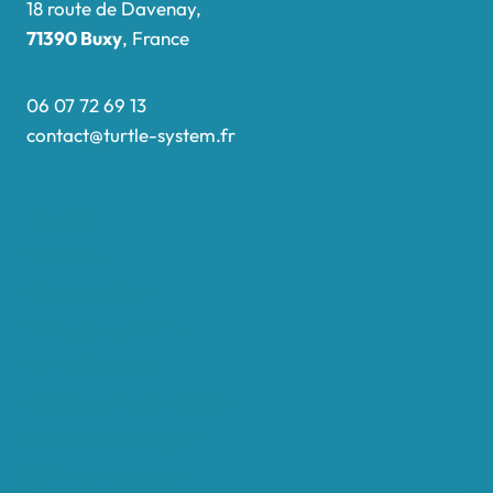
18 route de Davenay,
71390 Buxy
, France
06 07 72 69 13
contact@turtle-system.fr
Accueil
Boutique
Nos réalisations
Demande de devis
Protocole NWC
Calculateur automatique
Convertisseur Oligos
Qui sommes-nous