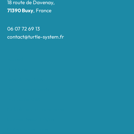
18 route de Davenay,
71390 Buxy
, France
06 07 72 69 13
contact@turtle-system.fr
Accueil
Boutique
Nos réalisations
Demande de devis
Protocole NWC
Calculateur automatique
Convertisseur Oligos
Qui sommes-nous