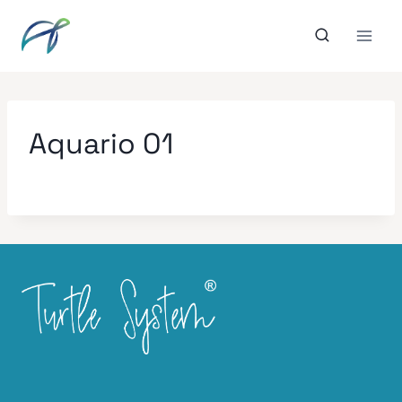
Aller
au
contenu
Aquario 01