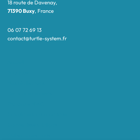
18 route de Davenay,
71390 Buxy
, France
06 07 72 69 13
contact@turtle-system.fr
Accueil
Boutique
Nos réalisations
Demande de devis
Protocole NWC
Calculateur automatique
Convertisseur Oligos
Qui sommes-nous