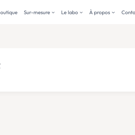
outique
Sur-mesure
Le labo
À propos
Conta
t