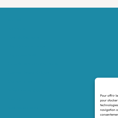
Accueil
Boutique
Nos réalisations
Demande de devis
Protocole NWC
Calculateur automatique
Convertisseur Oligos
Qui sommes-nous
Valeurs et engagements
Pour offrir l
Contact
pour stocker
technologies
Nos revendeurs
navigation ou
consentement
Mon compte