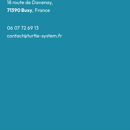
18 route de Davenay,
71390 Buxy
, France
06 07 72 69 13
contact@turtle-system.fr
Accueil
Boutique
Nos réalisations
Demande de devis
Protocole NWC
Calculateur automatique
Convertisseur Oligos
Qui sommes-nous