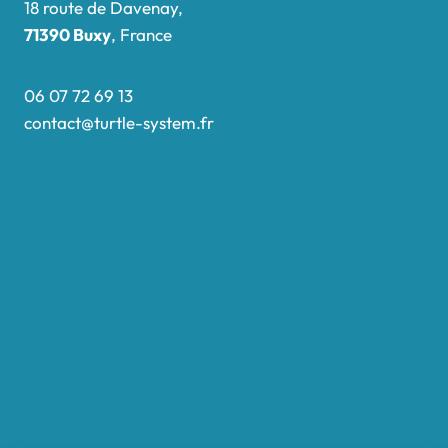
18 route de Davenay,
71390 Buxy
, France
06 07 72 69 13
contact@turtle-system.fr
Accueil
Boutique
Nos réalisations
Demande de devis
Protocole NWC
Calculateur automatique
Convertisseur Oligos
Qui sommes-nous