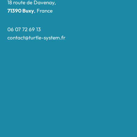
18 route de Davenay,
71390 Buxy
, France
06 07 72 69 13
contact@turtle-system.fr
Accueil
Boutique
Nos réalisations
Demande de devis
Protocole NWC
Calculateur automatique
Convertisseur Oligos
Qui sommes-nous