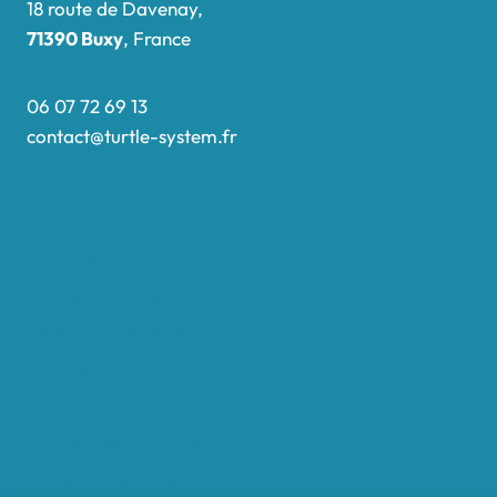
18 route de Davenay,
71390 Buxy
, France
06 07 72 69 13
contact@turtle-system.fr
Accueil
Boutique
Nos réalisations
Demande de devis
Protocole NWC
Calculateur automatique
Convertisseur Oligos
Qui sommes-nous