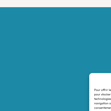
Accueil
Boutique
Nos réalisations
Demande de devis
Protocole NWC
Calculateur automatique
Convertisseur Oligos
Qui sommes-nous
Valeurs et engagements
Pour offrir l
Contact
pour stocker
technologies
Nos revendeurs
navigation ou
consentement
Mon compte