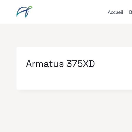
Aller
au
Accueil
B
contenu
Armatus 375XD