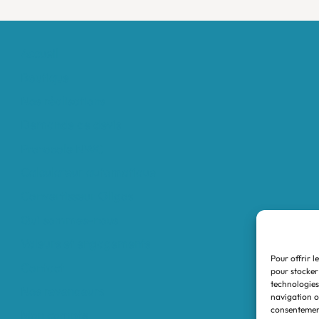
Accueil
Boutique
Nos réalisations
Demande de devis
Protocole NWC
Calculateur automatique
Convertisseur Oligos
Qui sommes-nous
Valeurs et engagements
Pour offrir l
Contact
pour stocker
technologies
Nos revendeurs
navigation ou
consentement
Mon compte