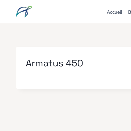
Aller
au
Accueil
B
contenu
Armatus 450