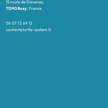
18 route de Davenay,
71390 Buxy
, France
06 07 72 69 13
contact@turtle-system.fr
Accueil
Boutique
Nos réalisations
Demande de devis
Protocole NWC
Calculateur automatique
Convertisseur Oligos
Qui sommes-nous