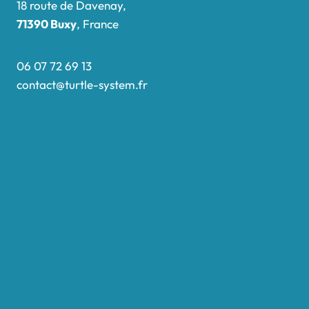
18 route de Davenay,
71390 Buxy
, France
06 07 72 69 13
contact@turtle-system.fr
Accueil
Boutique
Nos réalisations
Demande de devis
Protocole NWC
Calculateur automatique
Convertisseur Oligos
Qui sommes-nous