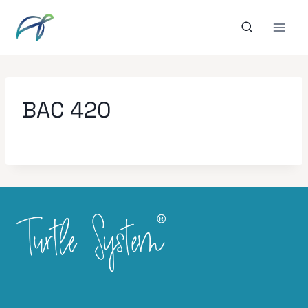
Aller
au
contenu
BAC 420