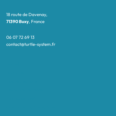
18 route de Davenay,
71390 Buxy
, France
06 07 72 69 13
contact@turtle-system.fr
Accueil
Boutique
Nos réalisations
Demande de devis
Protocole NWC
Calculateur automatique
Convertisseur Oligos