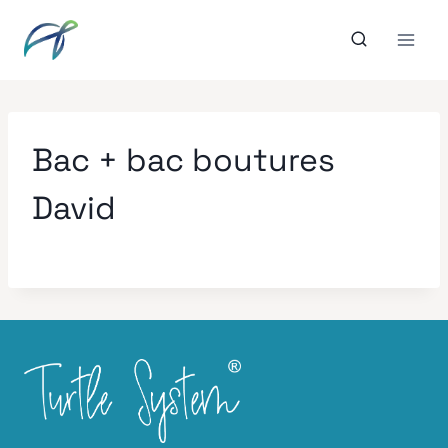
Aller
au
contenu
Bac + bac boutures
David