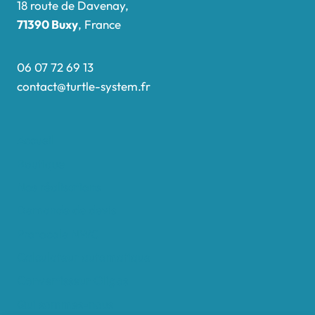
18 route de Davenay,
71390 Buxy
, France
06 07 72 69 13
contact@turtle-system.fr
Accueil
Boutique
Nos réalisations
Demande de devis
Protocole NWC
Calculateur automatique
Convertisseur Oligos
Qui sommes-nous