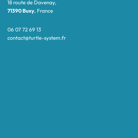
18 route de Davenay,
71390 Buxy
, France
06 07 72 69 13
contact@turtle-system.fr
Accueil
Boutique
Nos réalisations
Demande de devis
Protocole NWC
Calculateur automatique
Convertisseur Oligos
Qui sommes-nous