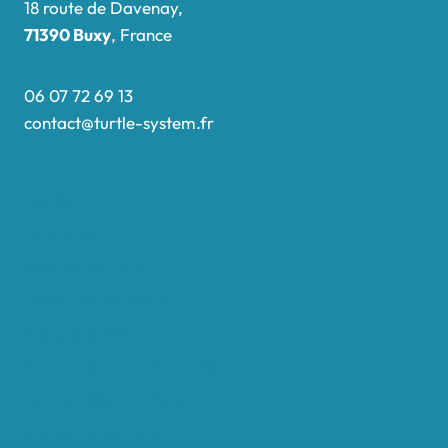
18 route de Davenay,
71390 Buxy
, France
06 07 72 69 13
contact@turtle-system.fr
Accueil
Boutique
Nos réalisations
Demande de devis
Protocole NWC
Calculateur automatique
Convertisseur Oligos
Qui sommes-nous