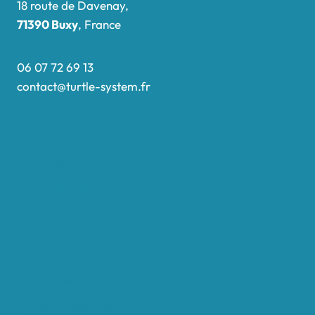
18 route de Davenay,
71390 Buxy
, France
06 07 72 69 13
contact@turtle-system.fr
Accueil
Boutique
Nos réalisations
Demande de devis
Protocole NWC
Calculateur automatique
Convertisseur Oligos
Qui sommes-nous