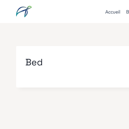
Aller
au
Accueil
B
contenu
Bed