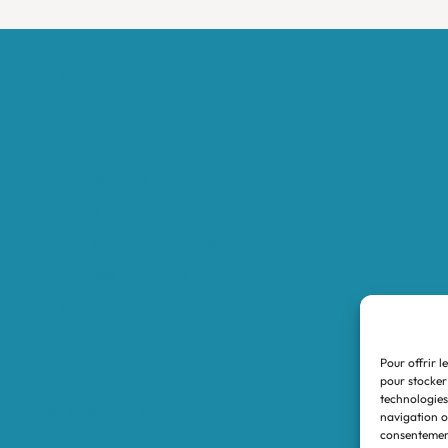
Accueil
Boutique
Nos réalisations
Demande de devis
Protocole NWC
Calculateur automatique
Convertisseur Oligos
Qui sommes-nous
Valeurs et engagements
Pour offrir l
Contact
pour stocker
technologies
Nos revendeurs
navigation ou
consentement
Mon compte