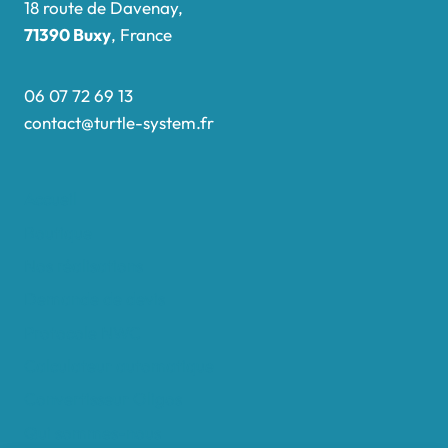
18 route de Davenay,
71390 Buxy
, France
06 07 72 69 13
contact@turtle-system.fr
Accueil
Boutique
Nos réalisations
Demande de devis
Protocole NWC
Calculateur automatique
Convertisseur Oligos
Qui sommes-nous