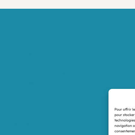
Accueil
Boutique
Nos réalisations
Demande de devis
Protocole NWC
Calculateur automatique
Convertisseur Oligos
Qui sommes-nous
Valeurs et engagements
Pour offrir l
Contact
pour stocker
technologies
Nos revendeurs
navigation ou
consentement
Mon compte