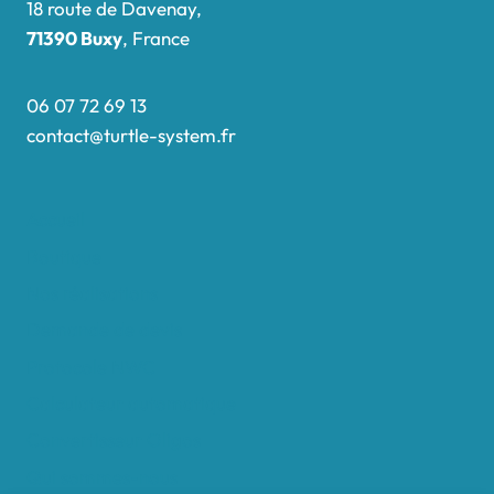
18 route de Davenay,
71390 Buxy
, France
06 07 72 69 13
contact@turtle-system.fr
Accueil
Boutique
Nos réalisations
Demande de devis
Protocole NWC
Calculateur automatique
Convertisseur Oligos
Qui sommes-nous