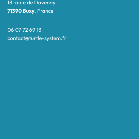
18 route de Davenay,
71390 Buxy
, France
06 07 72 69 13
contact@turtle-system.fr
Accueil
Boutique
Nos réalisations
Demande de devis
Protocole NWC
Calculateur automatique
Convertisseur Oligos
Qui sommes-nous