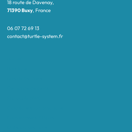
18 route de Davenay,
71390 Buxy
, France
06 07 72 69 13
contact@turtle-system.fr
Accueil
Boutique
Nos réalisations
Demande de devis
Protocole NWC
Calculateur automatique
Convertisseur Oligos
Qui sommes-nous