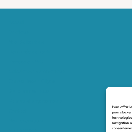
Accueil
Boutique
Nos réalisations
Demande de devis
Protocole NWC
Calculateur automatique
Convertisseur Oligos
Qui sommes-nous
Valeurs et engagements
Pour offrir l
Contact
pour stocker
technologies
Nos revendeurs
navigation ou
consentement
Mon compte