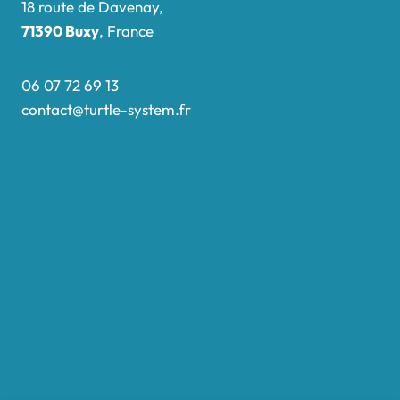
18 route de Davenay,
71390 Buxy
, France
06 07 72 69 13
contact@turtle-system.fr
Accueil
Boutique
Nos réalisations
Demande de devis
Protocole NWC
Calculateur automatique
Convertisseur Oligos
Qui sommes-nous