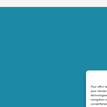
Accueil
Boutique
Nos réalisations
Demande de devis
Protocole NWC
Calculateur automatique
Convertisseur Oligos
Qui sommes-nous
Valeurs et engagements
Pour offrir l
Contact
pour stocker
technologies
Nos revendeurs
navigation ou
consentement
Mon compte