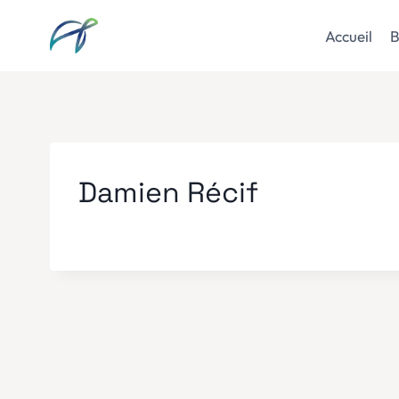
Aller
au
Accueil
B
contenu
Damien Récif