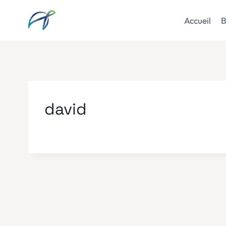
Aller
au
Accueil
B
contenu
david