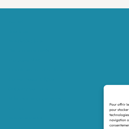
Accueil
Boutique
Nos réalisations
Demande de devis
Protocole NWC
Calculateur automatique
Convertisseur Oligos
Qui sommes-nous
Valeurs et engagements
Pour offrir l
Contact
pour stocker
technologies
Nos revendeurs
navigation ou
consentement
Mon compte