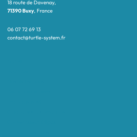
18 route de Davenay,
71390 Buxy
, France
06 07 72 69 13
contact@turtle-system.fr
Accueil
Boutique
Nos réalisations
Demande de devis
Protocole NWC
Calculateur automatique
Convertisseur Oligos
Qui sommes-nous