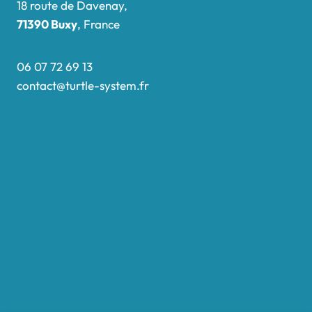
18 route de Davenay,
71390 Buxy
, France
06 07 72 69 13
contact@turtle-system.fr
Accueil
Boutique
Nos réalisations
Demande de devis
Protocole NWC
Calculateur automatique
Convertisseur Oligos
Qui sommes-nous