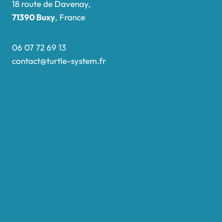
18 route de Davenay,
71390 Buxy
, France
06 07 72 69 13
contact@turtle-system.fr
Accueil
Boutique
Nos réalisations
Demande de devis
Protocole NWC
Calculateur automatique
Convertisseur Oligos
Qui sommes-nous