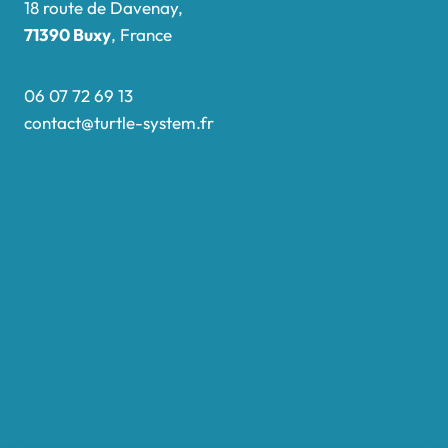
18 route de Davenay,
71390 Buxy
, France
06 07 72 69 13
contact@turtle-system.fr
Accueil
Boutique
Nos réalisations
Demande de devis
Protocole NWC
Calculateur automatique
Convertisseur Oligos
Qui sommes-nous